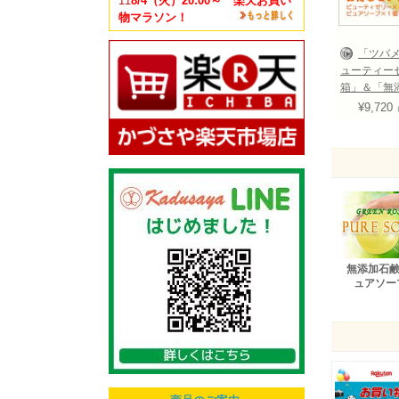
11
8/4（火）20:00～ 楽天お買い
物マラソン！
「ツバ
ューティー
箱」＆「無
鹸・ピュア
¥9,720
５点セット (
02_5)
無添加石鹸
ュアソー