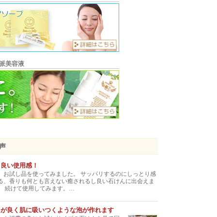
殺菌効果
2019/03/05
コラム
風邪予防の手洗いに殺菌作用のある「マヌカ
無添加石鹸で洗う湿疹予防！「赤ちゃんエステ」看護
師レポート
2018/09/25
ブログ
かづさやの関連医院では、「無添加石鹸・ピ
派美容液
ツバメの巣には母乳と同じ免疫成分が
2018/06/27
ブログ
知ってましたか？ 母乳には免疫成分が
「ツバメの巣サプリ・ビューティゼリー」は飲みやす
いんです！
2018/04/18
ブログ
ツバメの巣ゼリーに関するあるご感想・・・
冬は「ハチミツ」で寒さとアレルギーに対抗しまよ
の声
う！
2018/01/18
ブログ
も良い使用感！
寒暖や湿度の差があり過ぎで体調が悪い・・
、お試し品を使ってみました。 サッパリするのにしっとり感
ヨーロッパで「無添加石鹸・ピュアソープ」が活躍！
る、香りも何とも言えない癒されるし良い石けんに出会えま
。 続けて使用してみます。…
2017/10/17
ブログ
こんにちは。今日は、「水」の質が肌荒れの
ちが良く肌に吸いつくような泡が作れます