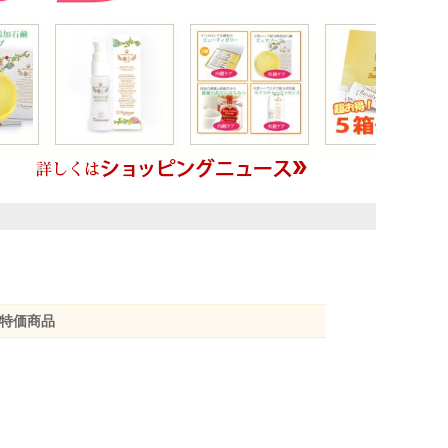
【楽天市場店】5と0の付く日は
・特価商品