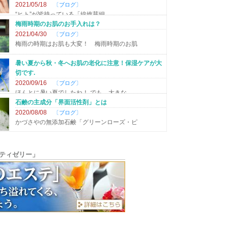
2021/05/18
ブログ
“ヒト”が皆持っている「線維芽細
梅雨時期のお肌のお手入れは？
2021/04/30
ブログ
梅雨の時期はお肌も大変！ 梅雨時期のお肌
暑い夏から秋・冬へお肌の老化に注意！保湿ケアが大
切です.
2020/09/16
ブログ
ほんとに暑い夏でしたね！ でも、大きな
石鹸の主成分「界面活性剤」とは
2020/08/08
ブログ
かづさやの無添加石鹸「グリーンローズ・ピ
コロナにも？ 自然素材石けんは合成洗剤の「1000倍の
ウイルス破壊力」
ティゼリー」
2020/05/01
ブログ
Yahooニュースに、現代ビジネスの「自
美容と健康に役立つ天然の有効成分‐②アロエベラの保
湿効果
2019/10/16
コラム
乾燥した季節の肌荒れに「アロエベラ」成分
美容と健康に役立つ天然の有効成分‐①マヌカハニーの