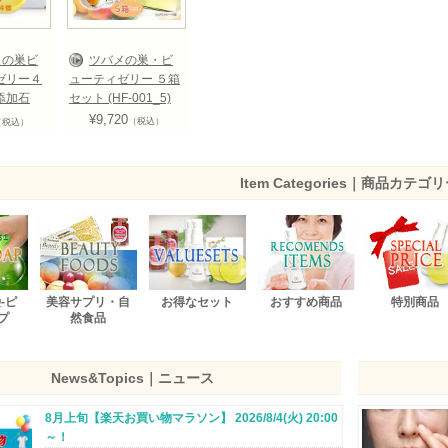
メの巣ビ
ツバメの巣・ビ
ゼリー４
ューティゼリー ５箱
添加石
セット (HF-001_5)
ソープ」
¥9,720
（税込）
（税込）
SS-VR-
Item Categories｜商品カテゴ
-ピ
美容サプリ・自
お得なセット
おすすめ商品
特別商品
プ
然食品
News&Topics｜ニュース
8月上旬【楽天お買い物マラソン】 2026/8/4(火) 20:00
～！