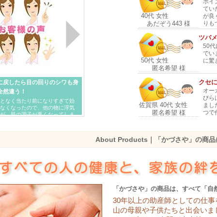
ポイ
»»»
ニュース＆トピックスをもっと見る
てい
40代 女性
が良
りも
あだぞう443 様
ツバ
50
でい
50代 女性
に驚
匿名希望 様
クセに
に戻したら目の回りのシワも身
オー
全然違う！
びら
となく当たり前になりすぎて効
佐賀県 40代 女性
まし
なくなったので、他の物に浮気
つで
匿名希望 様
が、肌の調子が悪くなってしま
このゼリーに戻した翌朝、目の
ニキ
…
[more]
顔に
About Products｜「かづさや」の商
友人
福岡県 10代 女性
した
り、
匿名希望 様
天然
モイ
レイ
「かづさや」の商品は、すべて「自
福岡県 30代 女性
30年以上の助産師としての仕
匿名希望 様
山の母親や子供たちと出会いま
天然