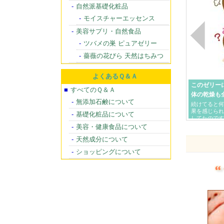
自然派基礎化粧品
モイスチャーエッセンス
美容サプリ・自然食品
ツバメの巣 ピュアゼリー
薔薇の花びら 天然はちみつ
よくあるＱ＆Ａ
このゼリー
すべてのＱ＆Ａ
体の乾燥も
無添加石鹸について
続けてると何
果を感じられ
基礎化粧品について
してたのです
ったのでまた
美容・健康食品について
回りのシワ
天然成分について
ショッピングについて