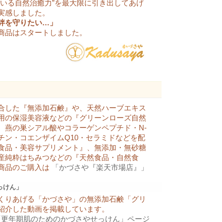
ている自然治癒力”を最大限に引き出してあげ
の神秘的な生命力をもつエネルギーを、肌にまと
実感しました。
ような感じがします！ 天然ハーブに包まれて、
絆を守りたい…」
れオーラ全開です！ デリケートは肌質の私で
トラブルなく安心して使用しています…
ご利用の商品はコレ»
商品はスタートしました。
ゼリーに戻したら目の回りのシワも身体の乾燥も全然違
てると何となく当たり前になりすぎて効果を感じ
なくなったので、他の物に浮気してたのですが、
調子が悪くなってしまったのでまたこのゼリーに
た翌朝、目の回りのシワも身体の乾…
ご利用の商品はコレ»
»»»
「お客様の声をもっと見る
合した『無添加石鹸』や、天然ハーブエキス
用の保湿美容液などの『グリーンローズ自然
、燕の巣シアル酸やコラーゲンペプチド・N-
チン・コエンザイムQ10・セラミドなどを配
食品・美容サプリメント』、無添加・無砂糖
産純粋はちみつなどの『天然食品・自然食
商品のご購入は
「かづさや『楽天市場店』」
っけん」
くりあげる「かづさや」の無添加石鹸「グリ
紹介した動画を掲載しています。
画「更年期肌のためのかづさやせっけん」ページ