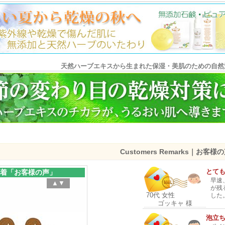
～！
2026/05/07
ショッピングニュース
5月上旬の「お買い物マラソン」は 202
4月下旬【楽天お買い物マラソン】 2026/4/24(金)
20:00～！
2026/04/22
ショッピングニュース
4月下旬の「お買い物マラソン」は 202
天然ハーブエキスから生まれた保湿・美肌のための自然
4月中旬【楽天お買い物マラソン】 2026/4/14(火)
20:00～！
2026/04/10
ショッピングニュース
4月中旬の「お買い物マラソン」は 202
4月上旬【楽天お買い物マラソン】 2026/4/4(土) 20:00
～！
2026/04/02
ニュース＆トピック
,
ショッピングニュー
ス
4月上旬の「お買い物マラソン」は 202
3月下旬【楽天お買い物マラソン】 2026/3/20(金)
Customers Remarks｜お客様
20:00～！
2026/03/18
ショッピングニュース
とて
着「お客様の声」
3月下旬の「お買い物マラソン」は 202
早速
▲▼
3月上旬【楽天お買い物マラソン】 2026/3/4(水) 20:00
が残
70代 女性
～！
した
ゴッキャ 様
2026/03/02
ショッピングニュース
3月上旬の「お買い物マラソン」は 202
泡立