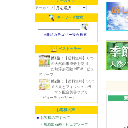
アーカイブ
アーカイブ
キーワード検索
»商品カテゴリー複合検索
ベストセラー
第1位：
【送料無料】６つ
の天然由来成分を使用し
た無添加石鹸 NEW「ピュ
アソープ」
第2位：
【送料無料】ツバ
メの巣とフィッシュコラ
ーゲン配合美容サプリ
「ビューティゼリー」
新
お客様の声
お客様の声すべて
無添加石鹸・ピュアソープ