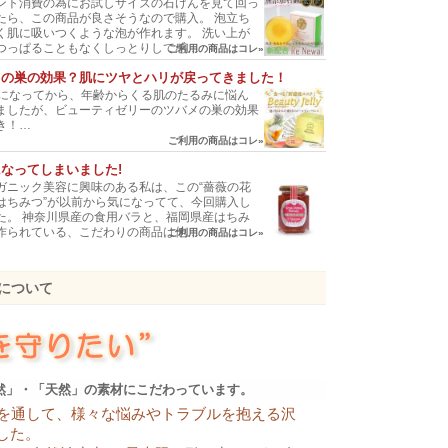
ント消費の為にお試しサイズの石けんを見て回っ
»»»
ブログ＆コラムをもっと見る
たら、この商品が良さそうなので購入。 泡立ち
く肌に吸いつくような泡が作れます。 洗い上が
つっぱることもなくしっとりして感…
ご利用の商品はコレ»
メの巣の効果？肌にツヤとハリが戻ってきました！
代になってから、年齢からくる肌のたるみに悩ん
ましたが、ビューティゼリーのツバメの巣の効果
き！…
ご利用の商品はコレ»
なってしまいました!
ガニック美容に興味のある私は、この“薔薇の花
はちみつ”が以前から気になってて、今回購入し
た。 神奈川県産の食用バラと、福岡県産はちみ
作られている、こだわりの商品は他…
ご利用の商品はコレ»
ビが少なくなり、顔の赤みが徐々に減ってきました！
ニキギが出来て悩みの種でした。 そんなとき、
品について
の母親から紹介された、かづさや石鹸に出会いま
。 使い始めて１週間すると、ニキビが少なくな
顔の赤みが徐々に減ってきました。…
ご利用の商品はコレ»
ハーブの力？ キレイになったと言われました！
スチャーエッセンスで肌にハリがでて、近頃、キ
になったと言われます。…
然」・「天然」の素材にこだわっています。
事を通して、様々な悩みやトラブルを抱える沢
ご利用の商品はコレ»
した。
ハーブに包まれて、癒されオーラ全開です！