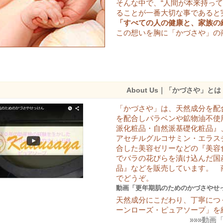
そんな中で、“人間が本来持っ
自然
ることが一番大切な事であると
った
福岡県 40代 女性
「すべての人の健康と、家族の
癒さ
も、
匿名希望 様
この想いを胸に「かづさや」の
この
続け
う！
られ
40代 女性
肌の
戻し
かざκ 様
About Us｜「かづさや」とは
「かづさや」は、天然成分を配
を配合しパラベンや鉱物油不使
派化粧品・自然派基礎化粧品』
アセチルグルコサミン・エラス
合した美容ゼリーなどの『美容
でバラの花びらを漬け込んだ国
品』などを販売しています。 
でどうぞ。
動画「更年期肌のためのかづさやせ
天然成分にこだわり、丁寧につ
ーンローズ・ピュアソープ」を
»»»動