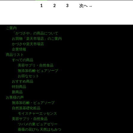
1
2
3
次へ →
投
稿
ご案内
「かづさや」の商品について
ナ
お買物「楽天市場店」のご案内
かづさや楽天市場店
ビ
企業情報
商品リスト
ゲ
すべての商品
美容サプリ・自然食品
ー
無添加石鹸-ピュアソープ
シ
お得なセット
おすすめ商品
ョ
特別商品
新商品
ン
お客様の声
無添加石鹸・ピュアソープ
自然派基礎化粧品
モイスチャーエッセンス
美容サプリ・自然食品
ツバメの巣 ピュアゼリー
薔薇の花びら 天然はちみつ