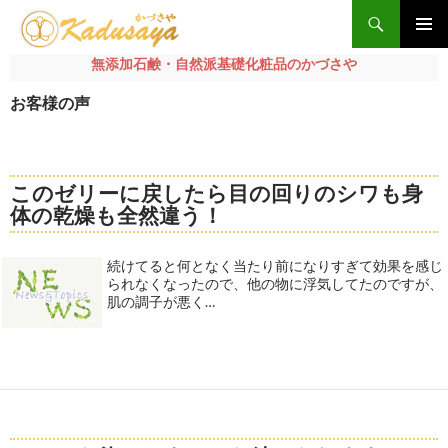
検
索
メインメ
無添加石鹸・自然派基礎化粧品のかづさや
ニュー
コ
お客様の声
ン
テ
ン
ツ
このゼリーに戻したら目の回りのシワも身
へ
体の乾燥も全然違う！
ス
キ
続けてると何となく当たり前になりすぎて効果を感じ
ッ
られなくなったので、他の物に浮気してたのですが、
プ
肌の調子が悪く…