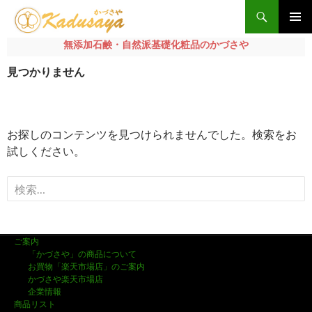
検
索
メインメ
無添加石鹸・自然派基礎化粧品のかづさや
ニュー
コ
見つかりません
ン
テ
ン
ツ
お探しのコンテンツを見つけられませんでした。検索をお
へ
試しください。
ス
キ
検
ッ
プ
索
:
ご案内
「かづさや」の商品について
お買物「楽天市場店」のご案内
かづさや楽天市場店
企業情報
商品リスト