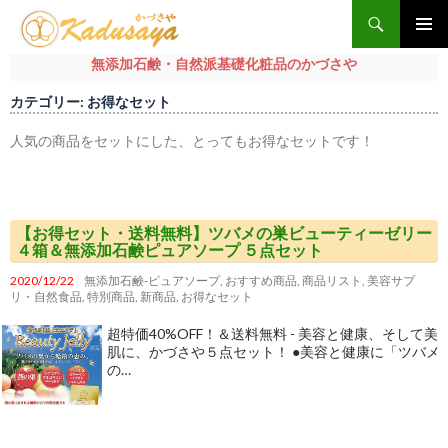
検
索
メインメ
無添加石鹸・自然派基礎化粧品のかづさや
ニュー
コ
カテゴリー: お得なセット
ン
テ
人気の商品をセットにした、とってもお得なセットです！
ン
ツ
へ
ス
【お得セット・送料無料】ツバメの巣ビューティーゼリー
キ
４箱＆無添加石鹸ピュアソープ ５点セット
ッ
2020/12/22
無添加石鹸-ピュアソープ
,
おすすめ商品
,
商品リスト
,
美容サプ
プ
リ・自然食品
,
特別商品
,
新商品
,
お得なセット
超特価40%OFF！＆送料無料 - 美容と健康、そして美
肌に、かづさや５点セット！ ●美容と健康に「ツバメ
の…