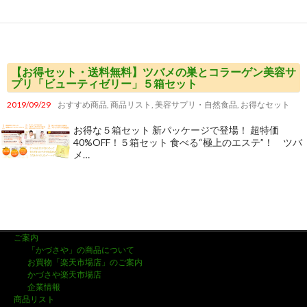
【お得セット・送料無料】ツバメの巣とコラーゲン美容サ
プリ「ビューティゼリー」５箱セット
2019/09/29
おすすめ商品
,
商品リスト
,
美容サプリ・自然食品
,
お得なセット
お得な５箱セット 新パッケージで登場！ 超特価
40%OFF！５箱セット 食べる“極上のエステ”！ ツバ
メ…
ご案内
「かづさや」の商品について
お買物「楽天市場店」のご案内
かづさや楽天市場店
企業情報
商品リスト