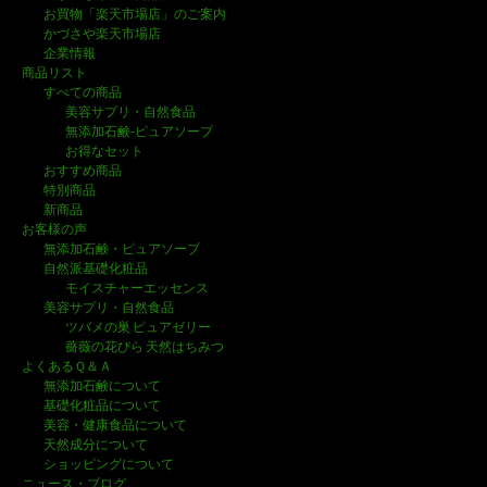
ナ
お買物「楽天市場店」のご案内
かづさや楽天市場店
ビ
企業情報
商品リスト
ゲ
すべての商品
美容サプリ・自然食品
ー
無添加石鹸-ピュアソープ
シ
お得なセット
おすすめ商品
ョ
特別商品
新商品
ン
お客様の声
無添加石鹸・ピュアソープ
自然派基礎化粧品
モイスチャーエッセンス
美容サプリ・自然食品
ツバメの巣 ピュアゼリー
薔薇の花びら 天然はちみつ
よくあるＱ＆Ａ
無添加石鹸について
基礎化粧品について
美容・健康食品について
天然成分について
ショッピングについて
ニュース・ブログ