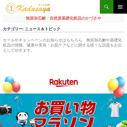
検
索
メインメ
無添加石鹸・自然派基礎化粧品のかづさや
ニュー
コ
カテゴリー: ニュース＆トピック
ン
テ
セールやキャンペーンのお知らせはもちろん、無添加石鹸や基礎化
粧品の情報、健康や美容・お肌ケアなどに関する様々な話題をお伝
ン
えしてゆきます。
ツ
へ
ス
キ
ッ
プ