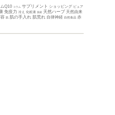
ムQ10
サプリメント
ショッピング
ピュア
コラム
免疫力
康
天然ハーブ
天然由来
冷え
化粧液
国産
肌の手入れ
美容
肌荒れ
自律神経
赤
自然食品
肌