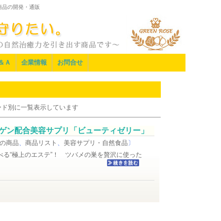
商品の開発・通販
＆Ａ
企業情報
お問合せ
ード別に一覧表示しています
ゲン配合美容サプリ「ビューティゼリー」
の商品
、
商品リスト
、
美容サプリ・自然食品
〕
べる“極上のエステ”！ ツバメの巣を贅沢に使った