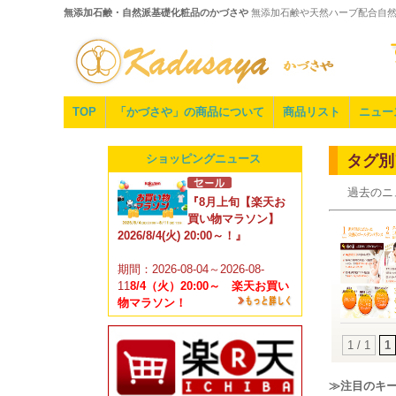
無添加石鹸・自然派基礎化粧品のかづさや
無添加石鹸や天然ハーブ配合自
TOP
「かづさや」の商品について
商品リスト
ニュー
ショッピングニュース
タグ別
過去のニ
『8月上旬【楽天お
買い物マラソン】
2026/8/4(火) 20:00～！』
期間：2026-08-04～2026-08-
11
8/4（火）20:00～ 楽天お買い
物マラソン！
1 / 1
1
≫注目のキ