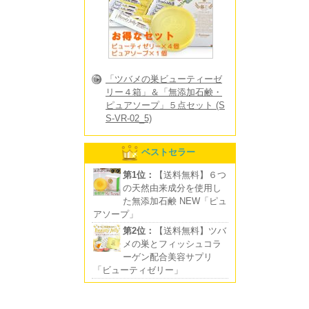
「ツバメの巣ビューティーゼ
リー４箱」＆「無添加石鹸・
ピュアソープ」５点セット (S
S-VR-02_5)
ベストセラー
第1位：
【送料無料】６つ
の天然由来成分を使用し
た無添加石鹸 NEW「ピュ
アソープ」
第2位：
【送料無料】ツバ
メの巣とフィッシュコラ
ーゲン配合美容サプリ
「ビューティゼリー」