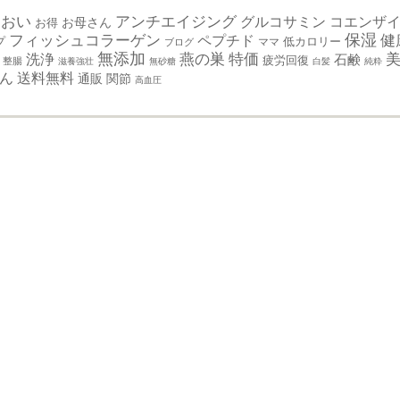
るおい
アンチエイジング
グルコサミン
コエンザイ
お母さん
お得
フィッシュコラーゲン
保湿
健
ペプチド
プ
ママ
低カロリー
ブログ
無添加
特価
燕の巣
洗浄
石鹸
疲労回復
整腸
滋養強壮
無砂糖
白髪
純粋
ん
送料無料
通販
関節
高血圧