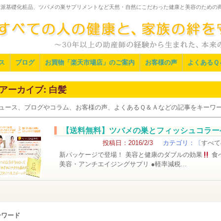
然派基礎化粧品、ツバメの巣サプリメントなど天然・自然にこだわった健康と美容のための
ス
ブログ
お買物「楽天市場店」のご案内
お客様の声
よくあるＱ
アーカイブ:
白髪
ュース、ブログやコラム、お客様の声、よくあるＱ＆Ａなどの記事をキーワ
【送料無料】ツバメの巣とフィッシュコラー
投稿日：2016/2/3
カテゴリ：〔
すべて
新パッケージで登場！ 美容と健康のダブルの効果
食
美容・アンチエイジングサプリ ●軽率減税…
ーワード