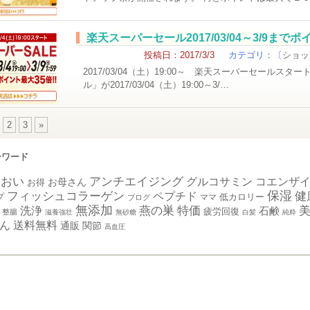
楽天スーパーセール2017/03/04～3/9まで
投稿日：2017/3/3
カテゴリ：〔
ショッ
2017/03/04（土）19:00～ 楽天スーパーセール
ル」が2017/03/04（土）19:00～3/…
2
3
»
ーワード
るおい
アンチエイジング
グルコサミン
コエンザイ
お母さん
お得
フィッシュコラーゲン
保湿
健
ペプチド
プ
ママ
低カロリー
ブログ
無添加
特価
燕の巣
洗浄
石鹸
疲労回復
整腸
滋養強壮
無砂糖
白髪
純粋
ん
送料無料
通販
関節
高血圧