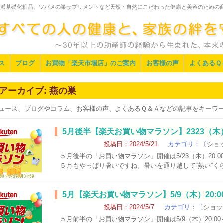
然派基礎化粧品、ツバメの巣サプリメントなど天然・自然にこだわった健康と美容のための
ス
ブログ
お買物「楽天市場店」のご案内
お客様の声
よくあるＱ
アーカイブ:
燕の巣
ュース、ブログやコラム、お客様の声、よくあるＱ＆Ａなどの記事をキーワ
5月後半【楽天お買い物マラソン】2323（木）
投稿日：2024/5/21
カテゴリ：〔
ショ
５月後半の「お買い物マラソン」開催は5/23（木）20:
５月もやっぱり暑いですね。暑いを通り越して“熱い”く
5月【楽天お買い物マラソン】5/9（木）20:0
投稿日：2024/5/7
カテゴリ：〔
ショッ
５月前半の「お買い物マラソン」開催は5/9（木）20: