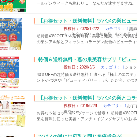
ールデンウィークも終わり… なんだか速すぎますね。
【お得セット・送料無料】ツバメの巣ビュー
プ ５点セット
投稿日：2020/12/22
カテゴリ：〔
無添
ト
、
美容サプリ・自然食品
、
特別商品
、
超特価40%OFF！＆送料無料 - 美容と健康、そして
の巣シアル酸とフィッシュコラーゲン配合のビューティ
特価＆送料無料・燕の巣美容サプリ「ビュー
投稿日：2020/3/6
カテゴリ：〔
ショッ
40％OFFの超特価＆送料無料！ 食べる「極上のエス
ント‐かづさや「ビューティゼリー」 が、ただ今、かづ
【お得セット・送料無料】ツバメの巣とコラ
箱セット
投稿日：2019/9/29
カテゴリ：〔
おす
得なセット
〕
お得な５箱セット 新パッケージで登場！ 超特価40%OF
巣を贅沢に使った美容・アンチエイジングサプリのお得
ツバメの巣には母乳と同じ免疫成分が