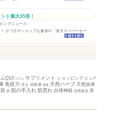
ポイント最大35倍！
ピングニュース
〕
スタート！ かづさやショップも参加の「楽天スーパーセー
ムQ10
サプリメント
ショッピング
ピュア
コラム
免疫力
康
天然ハーブ
天然由来
冷え
化粧液
国産
肌の手入れ
美容
肌荒れ
自律神経
赤
自然食品
肌