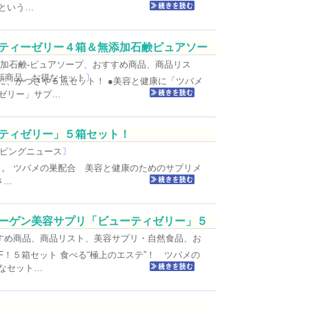
という…
ティーゼリー４箱＆無添加石鹸ピュアソー
加石鹸-ピュアソープ
、
おすすめ商品
、
商品リス
新商品
、
お得なセット
〕
美肌に、かづさや５点セット！ ●美容と健康に「ツバメ
ゼリー」サプ…
ティゼリー」５箱セット！
ピングニュース
〕
テ」。 ツバメの巣配合 美容と健康のためのサプリメ
さ…
ーゲン美容サプリ「ビューティゼリー」５
すめ商品
、
商品リスト
、
美容サプリ・自然食品
、
お
F！５箱セット 食べる“極上のエステ”！ ツバメの
なセット…