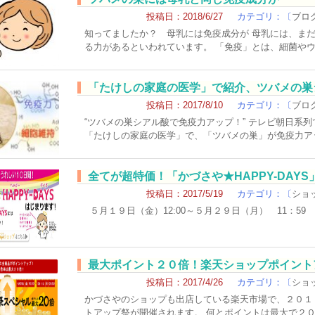
投稿日：2018/6/27
カテゴリ：〔
ブロ
知ってましたか？ 母乳には免疫成分が 母乳には、ま
る力があるといわれています。 「免疫」とは、細菌や
「たけしの家庭の医学」で紹介、ツバメの巣
投稿日：2017/8/10
カテゴリ：〔
ブロ
“ツバメの巣シアル酸で免疫力アップ！” テレビ朝日系
「たけしの家庭の医学」で、「ツバメの巣」が免疫力ア
全てが超特価！「かづさや★HAPPY-DAY
投稿日：2017/5/19
カテゴリ：〔
ショ
５月１９日（金）12:00～５月２９日（月） 11：5
最大ポイント２０倍！楽天ショップポイント
投稿日：2017/4/26
カテゴリ：〔
ショ
かづさやのショップも出店している楽天市場で、２０１７年
トアップ祭が開催されます。 何とポイントは最大で２