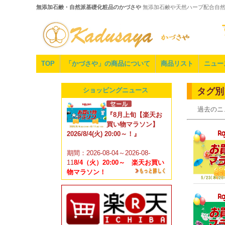
無添加石鹸・自然派基礎化粧品のかづさや
無添加石鹸や天然ハーブ配合自
TOP
「かづさや」の商品について
商品リスト
ニュー
ショッピングニュース
タグ別
過去のニ
『8月上旬【楽天お
買い物マラソン】
2026/8/4(火) 20:00～！』
期間：2026-08-04～2026-08-
11
8/4（火）20:00～ 楽天お買い
物マラソン！