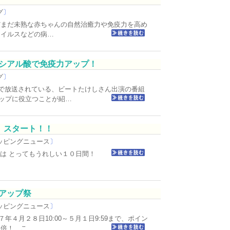
グ
〕
だまだ未熟な赤ちゃんの自然治癒力や免疫力を高め
ウイルスなどの病…
シアル酸で免疫力アップ！
グ
〕
列で放送されている、ビートたけしさん出演の番組
ップに役立つことが紹…
S」スタート！！
ッピングニュース
〕
9 は とってもうれしい１０日間！
アップ祭
ッピングニュース
〕
４月２８日10:00～５月１日9:59まで、ポイン
０倍！ こ…