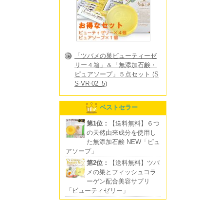
「ツバメの巣ビューティーゼ
リー４箱」＆「無添加石鹸・
ピュアソープ」５点セット (S
S-VR-02_5)
ベストセラー
第1位：
【送料無料】６つ
の天然由来成分を使用し
た無添加石鹸 NEW「ピュ
アソープ」
第2位：
【送料無料】ツバ
メの巣とフィッシュコラ
ーゲン配合美容サプリ
「ビューティゼリー」