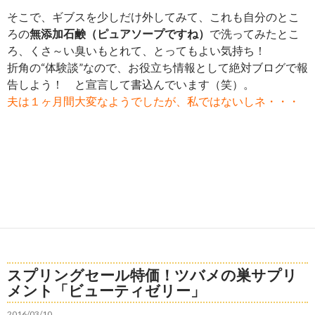
そこで、ギブスを少しだけ外してみて、これも自分のとこ
ろの
無添加石鹸（ピュアソープですね）
で洗ってみたとこ
ろ、くさ～い臭いもとれて、とってもよい気持ち！
折角の“体験談”なので、お役立ち情報として絶対ブログで報
告しよう！ と宣言して書込んでいます（笑）。
夫は１ヶ月間大変なようでしたが、私ではないしネ・・・
スプリングセール特価！ツバメの巣サプリ
メント「ビューティゼリー」
2016/03/10