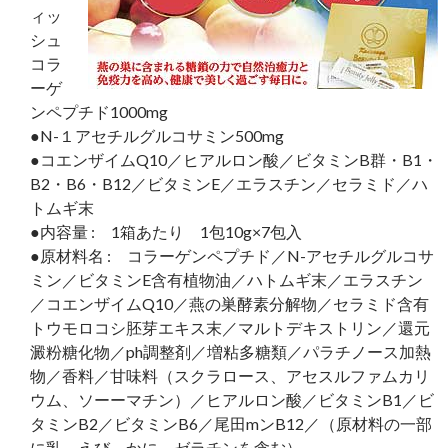
ィッ
シュ
コラ
ーゲ
ンペプチド1000mg
●N-１アセチルグルコサミン500mg
●コエンザイムQ10／ヒアルロン酸／ビタミンB群・B1・
B2・B6・B12／ビタミンE／エラスチン／セラミド／ハ
トムギ末
●内容量 : 1箱あたり 1包10g×7包入
●原材料名 : コラーゲンペプチド／N-アセチルグルコサ
ミン／ビタミンE含有植物油／ハトムギ末／エラスチン
／コエンザイムQ10／燕の巣酵素分解物／セラミド含有
トウモロコシ胚芽エキス末／マルトデキストリン／還元
澱粉糖化物／ph調整剤／増粘多糖類／パラチノース加熱
物／香料／甘味料（スクラロース、アセスルファムカリ
ウム、ソーーマチン）／ヒアルロン酸／ビタミンB1／ビ
タミンB2／ビタミンB6／尾田mンB12／（原材料の一部
に乳、えび、かに、ゼラチンを含む）