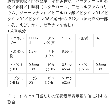
澱粉糖化物／ph調整剤／増粘多糖類／パラチノース加熱
物／香料／甘味料（スクラロース、アセスルファムカリ
ウム、ソーーマチン）／ヒアルロン酸／ビタミンB1／ビ
タミンB2／ビタミンB6／尾田mンB12／（原材料の一部
に乳、えび、かに、ゼラチンを含む）
●栄養成分：
・エネル
11.8kc
・タン
1.39g
・脂質
0g
ギー
al
パク質
・炭水化
1.57g
・ナト
8.66mg
物
リウム
・ビタミ
0.5mg(
・ビタ
0.5mg(
・ビタ
0.5mg(
ンB1
50%)
ミンB2
45%)
ミンB6
50%)
・ビタミ
5μg(25
・ビタ
5.0mg(
ンB12
0%)
ミンE
62%)
※（ ）内は１日当たりの栄養素等表示基準値に対する
割合