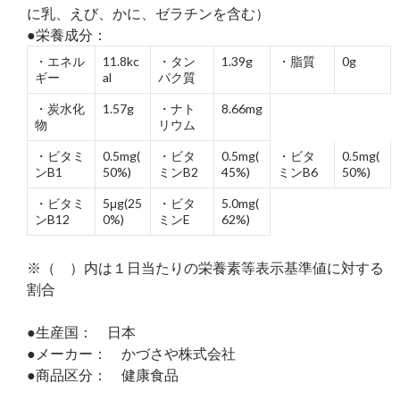
に乳、えび、かに、ゼラチンを含む）
●栄養成分：
・エネル
11.8kc
・タン
1.39g
・脂質
0g
ギー
al
パク質
・炭水化
1.57g
・ナト
8.66mg
物
リウム
・ビタミ
0.5mg(
・ビタ
0.5mg(
・ビタ
0.5mg(
ンB1
50%)
ミンB2
45%)
ミンB6
50%)
・ビタミ
5μg(25
・ビタ
5.0mg(
ンB12
0%)
ミンE
62%)
※（ ）内は１日当たりの栄養素等表示基準値に対する
割合
●生産国： 日本
●メーカー： かづさや株式会社
●商品区分： 健康食品