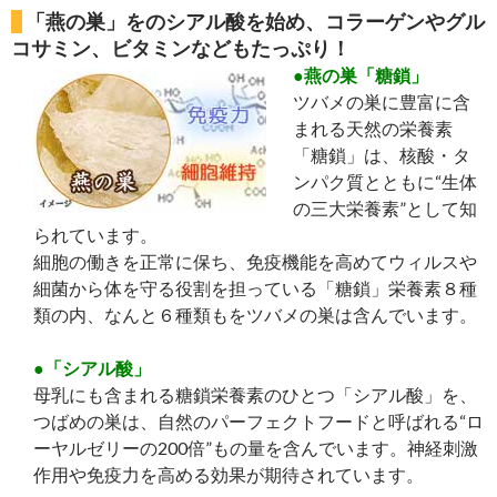
「燕の巣」をのシアル酸を始め、コラーゲンやグル
コサミン、ビタミンなどもたっぷり！
●燕の巣「糖鎖」
ツバメの巣に豊富に含
まれる天然の栄養素
「糖鎖」は、核酸・タ
ンパク質とともに“生体
の三大栄養素”として知
られています。
細胞の働きを正常に保ち、免疫機能を高めてウィルスや
細菌から体を守る役割を担っている「糖鎖」栄養素８種
類の内、なんと６種類もをツバメの巣は含んでいます。
●「シアル酸」
母乳にも含まれる糖鎖栄養素のひとつ「シアル酸」を、
つばめの巣は、自然のパーフェクトフードと呼ばれる“ロ
ーヤルゼリーの200倍”もの量を含んでいます。神経刺激
作用や免疫力を高める効果が期待されています。