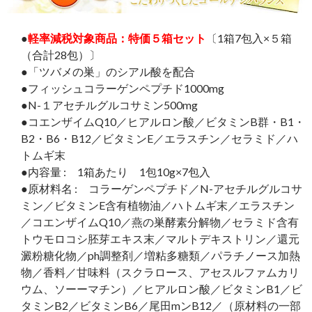
●
軽率減税対象商品：特価５箱セット
〔1箱7包入×５箱
（合計28包）〕
●「ツバメの巣」のシアル酸を配合
●フィッシュコラーゲンペプチド1000mg
●N-１アセチルグルコサミン500mg
●コエンザイムQ10／ヒアルロン酸／ビタミンB群・B1・
B2・B6・B12／ビタミンE／エラスチン／セラミド／ハ
トムギ末
●内容量 : 1箱あたり 1包10g×7包入
●原材料名 : コラーゲンペプチド／N-アセチルグルコサ
ミン／ビタミンE含有植物油／ハトムギ末／エラスチン
／コエンザイムQ10／燕の巣酵素分解物／セラミド含有
トウモロコシ胚芽エキス末／マルトデキストリン／還元
澱粉糖化物／ph調整剤／増粘多糖類／パラチノース加熱
物／香料／甘味料（スクラロース、アセスルファムカリ
ウム、ソーーマチン）／ヒアルロン酸／ビタミンB1／ビ
タミンB2／ビタミンB6／尾田mンB12／（原材料の一部