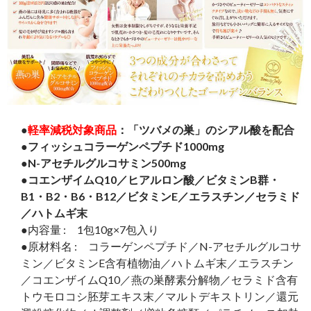
●
軽率減税対象商品
：「ツバメの巣」のシアル酸を配合
●フィッシュコラーゲンペプチド1000mg
●N-アセチルグルコサミン500mg
●コエンザイムQ10／ヒアルロン酸／ビタミンB群・
B1・B2・B6・B12／ビタミンE／エラスチン／セラミド
／ハトムギ末
●内容量 : 1包10g×7包入り
●原材料名 : コラーゲンペプチド／N-アセチルグルコサ
ミン／ビタミンE含有植物油／ハトムギ末／エラスチン
／コエンザイムQ10／燕の巣酵素分解物／セラミド含有
トウモロコシ胚芽エキス末／マルトデキストリン／還元