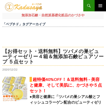
検
索
メインメ
無添加石鹸・自然派基礎化粧品のかづさや
ニュー
コ
「ペプチド」タグアーカイブ
ン
テ
ン
ツ
へ
【お得セット・送料無料】ツバメの巣ビュ
ス
ーティーゼリー４箱＆無添加石鹸ピュアソー
キ
プ ５点セット
ッ
プ
2020/12/22
超特価40%OFF！＆送料無料 – 美容
と健康、そして美肌に、かづさや５点
セット！
●美容と健康に「ツバメの巣シアル酸とフ
ィッシュコラーゲン配合のビューティゼリ