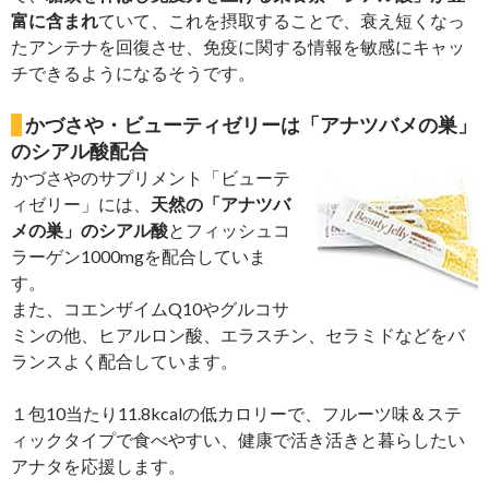
富に含まれ
ていて、これを摂取することで、衰え短くなっ
たアンテナを回復させ、免疫に関する情報を敏感にキャッ
チできるようになるそうです。
かづさや・ビューティゼリーは「アナツバメの巣」
のシアル酸配合
かづさやのサプリメント「ビューテ
ィゼリー」には、
天然の「アナツバ
メの巣」のシアル酸
とフィッシュコ
ラーゲン1000mgを配合していま
す。
また、コエンザイムQ10やグルコサ
ミンの他、ヒアルロン酸、エラスチン、セラミドなどをバ
ランスよく配合しています。
１包10当たり11.8kcalの低カロリーで、フルーツ味＆ステ
ィックタイプで食べやすい、健康で活き活きと暮らしたい
アナタを応援します。