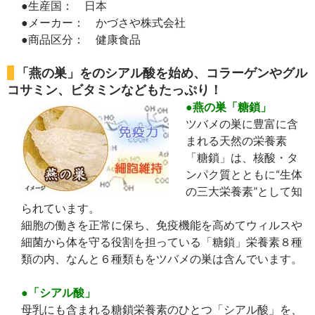
●生産国： 日本
●メーカー： かづさや株式会社
●商品区分： 健康食品
「燕の巣」をのシアル酸を始め、コラーゲンやグル
コサミン、ビタミンなどもたっぷり！
●燕の巣「糖鎖」
ツバメの巣に豊富に含
まれる天然の栄養素
「糖鎖」は、核酸・タ
ンパク質とともに“生体
の三大栄養素”として知
られています。
細胞の働きを正常に保ち、免疫機能を高めてウィルスや
細菌から体を守る役割を担っている「糖鎖」栄養素８種
類の内、なんと６種類もをツバメの巣は含んでいます。
●「シアル酸」
母乳にも含まれる糖鎖栄養素のひとつ「シアル酸」を、