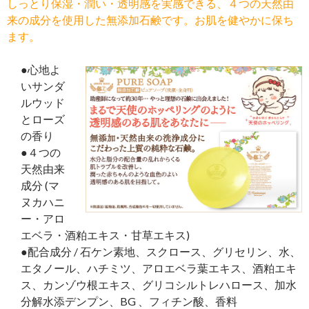
しっとり保湿・潤い・透明感を実感できる、４つの天然由
来の成分を使用した無添加石鹸です。お肌を健やかに保ち
ます。
●心地よ
いサンダ
ルウッド
とローズ
の香り
●４つの
天然由来
成分 (マ
ヌカハニ
ー・アロ
エベラ・酒粕エキス・甘草エキス)
●配合成分 / 石ケン素地、スクロース、グリセリン、水、
エタノール、ハチミツ、アロエベラ葉エキス、酒粕エキ
ス、カンゾウ根エキス、グリコシルトレハロース、加水
分解水添デンプン、BG 、フィチン酸、香料