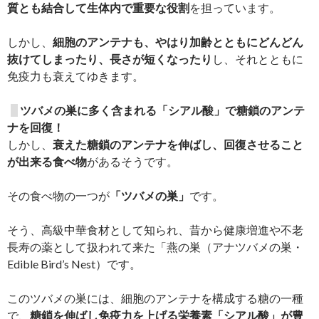
質とも結合して生体内で重要な役割
を担っています。
しかし、
細胞のアンテナも、やはり加齢とともにどんどん
抜けてしまったり、長さが短くなったり
し、それとともに
免疫力も衰えてゆきます。
ツバメの巣に多く含まれる「シアル酸」で糖鎖のアンテ
ナを回復！
しかし、
衰えた糖鎖のアンテナを伸ばし、回復させること
が出来る食べ物
があるそうです。
その食べ物の一つが
「ツバメの巣」
です。
そう、高級中華食材として知られ、昔から健康増進や不老
長寿の薬として扱われて来た「燕の巣（アナツバメの巣・
Edible Bird’s Nest）です。
このツバメの巣には、細胞のアンテナを構成する糖の一種
で、
糖鎖を伸ばし免疫力を上げる栄養素「シアル酸」が豊