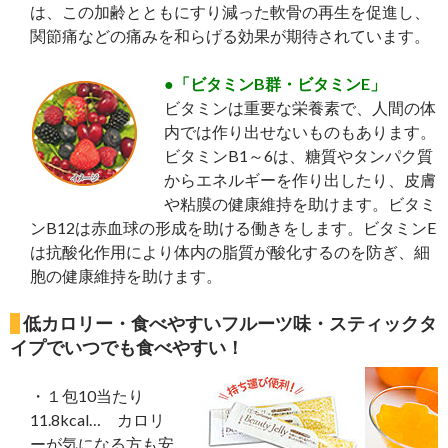
は、この加齢とともにすり減った軟骨の再生を促進し、
関節痛などの痛みを和らげる効果が期待されています。
●「ビタミンB群・ビタミンE」
ビタミンは重要な栄養素で、人間の体
内では作り出せないものもあります。
ビタミンB1～6は、糖質やタンパク質
からエネルギーを作り出したり、皮膚
や粘膜の健康維持を助けます。ビタミ
ンB12は赤血球の形成を助ける働きをします。ビタミンE
は抗酸化作用により体内の脂質が酸化するのを防ぎ、細
胞の健康維持を助けます。
低カロリー・食べやすいフルーツ味・スティックタ
イプでいつでも食べやすい！
・１包10当たり
11.8kcal… カロリ
ーが気になる方も安