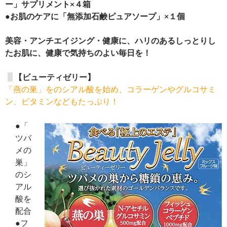
ー」サプリメント×４箱
●お肌のケアに「無添加石鹸ピュアソープ」×１個
美容・アンチエイジング・健康に、ハリのあるしっとりし
たお肌に、健康で気持ちのよい毎日を！
【ビューティゼリー】
「燕の巣」をのシアル酸を始め、コラーゲンやグルコサミ
ン、ビタミンなどもたっぷり！
●「
ツバ
メの
巣」
のシ
アル
酸を
配合
●フ