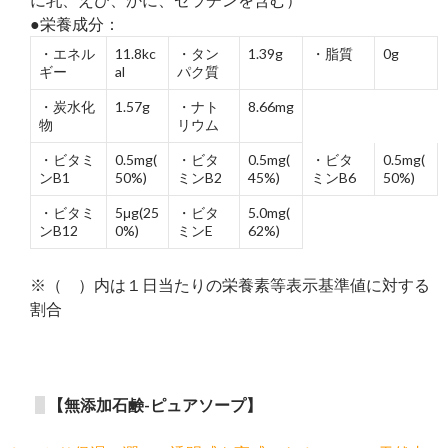
●栄養成分：
・エネル
11.8kc
・タン
1.39g
・脂質
0g
ギー
al
パク質
・炭水化
1.57g
・ナト
8.66mg
物
リウム
・ビタミ
0.5mg(
・ビタ
0.5mg(
・ビタ
0.5mg(
ンB1
50%)
ミンB2
45%)
ミンB6
50%)
・ビタミ
5μg(25
・ビタ
5.0mg(
ンB12
0%)
ミンE
62%)
※（ ）内は１日当たりの栄養素等表示基準値に対する
割合
【無添加石鹸-ピュアソープ】