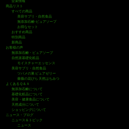
企業情報
商品リスト
ゲ
すべての商品
美容サプリ・自然食品
ー
無添加石鹸-ピュアソープ
シ
お得なセット
おすすめ商品
ョ
特別商品
新商品
ン
お客様の声
無添加石鹸・ピュアソープ
自然派基礎化粧品
モイスチャーエッセンス
美容サプリ・自然食品
ツバメの巣 ピュアゼリー
薔薇の花びら 天然はちみつ
よくあるＱ＆Ａ
無添加石鹸について
基礎化粧品について
美容・健康食品について
天然成分について
ショッピングについて
ニュース・ブログ
ニュース＆トピック
ニュース