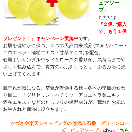
ュアソー
プ」
ただいま、
『２個ご購入
で、もう１個
プレゼント！』キャンぺーン実施中
です。
お肌を健やかに保つ、４つの天然由来成分 (マヌカハニー・
アロエベラ・酒粕エキス・甘草エキス)を配合。
心地よいサンダルウッドとローズの香りが、気持ちまでや
さしく包み込んで、貴方のお肌をしっとり・ぷるぷるに洗
い上げてくれます。
肌荒れが気になる、空気が乾燥する秋～冬への季節の変わ
り目に、「グリセリン・ハチミツ・アロエベラ葉エキス・
酒粕エキス」などのたっぷりの保湿成分が、荒れたお肌の
お手入れと保湿に役立ちます。
かづさや楽天ショッピングの 無添加石鹸「グリーンロー
ズ ピュアソープ」
は»»»
こちら