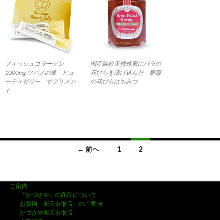
フィッシュコラーゲン
国産純粋天然蜂蜜にバラの
1000mg ツバメの巣 ビュ
花びらを漬け込んだ 薔薇
ーティゼリー サプリメン
の花びらはちみつ
ト
← 前へ
1
2
投
稿
ご案内
「かづさや」の商品について
ナ
お買物「楽天市場店」のご案内
かづさや楽天市場店
ビ