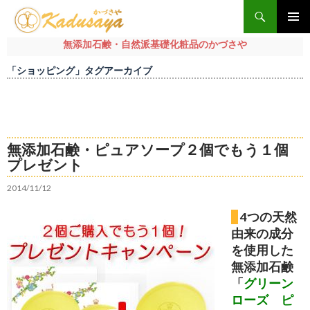
検
索
メインメ
無添加石鹸・自然派基礎化粧品のかづさや
ニュー
コ
「ショッピング」タグアーカイブ
ン
テ
ン
ツ
へ
無添加石鹸・ピュアソープ２個でもう１個
ス
プレゼント
キ
ッ
2014/11/12
プ
4つの天然
由来の成分
を使用した
無添加石鹸
「
グリーン
ローズ ピ