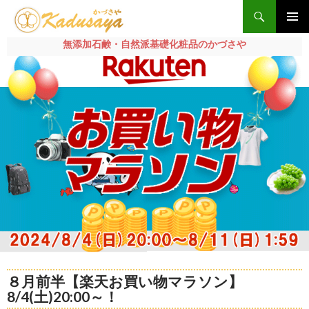
検
索
メインメ
無添加石鹸・自然派基礎化粧品のかづさや
ニュー
コ
ン
テ
ン
ツ
へ
ス
キ
ッ
プ
８月前半【楽天お買い物マラソン】
8/4(土)20:00～！