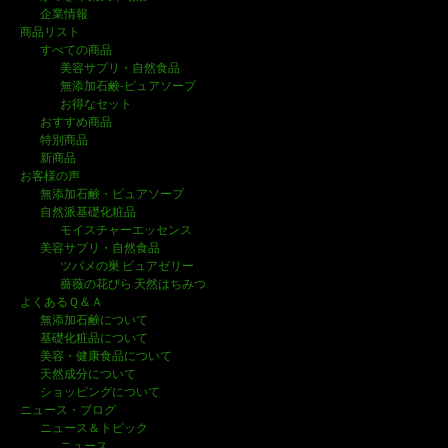
シ
企業情報
ョ
商品リスト
すべての商品
ン
美容サプリ・自然食品
無添加石鹸-ピュアソープ
お得なセット
おすすめ商品
特別商品
新商品
お客様の声
無添加石鹸・ピュアソープ
自然派基礎化粧品
モイスチャーエッセンス
美容サプリ・自然食品
ツバメの巣 ピュアゼリー
薔薇の花びら 天然はちみつ
よくあるＱ＆Ａ
無添加石鹸について
基礎化粧品について
美容・健康食品について
天然成分について
ショッピングについて
ニュース・ブログ
ニュース＆トピック
ニュース