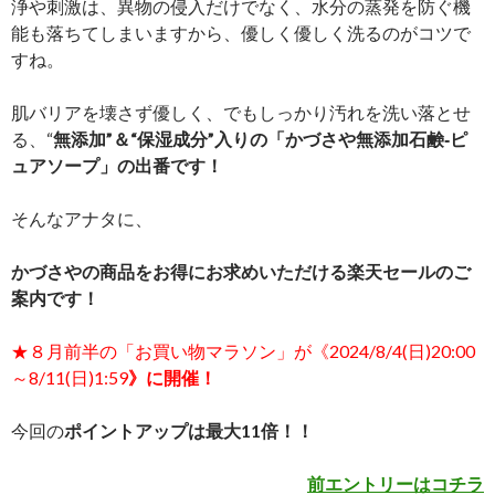
浄や刺激は、異物の侵入だけでなく、水分の蒸発を防ぐ機
能も落ちてしまいますから、優しく優しく洗るのがコツで
すね。
肌バリアを壊さず優しく、でもしっかり汚れを洗い落とせ
る、“
無添加”＆“保湿成分”入りの「かづさや無添加石鹸‐ピ
ュアソープ」の出番です！
そんなアナタに、
かづさやの商品をお得にお求めいただける楽天セールのご
案内です！
★８月前半の「お買い物マラソン」が《2024/8/4(日)20:00
～8/11(日)1:59
》に開催！
今回の
ポイントアップは最大11倍！！
前エントリーはコチラ