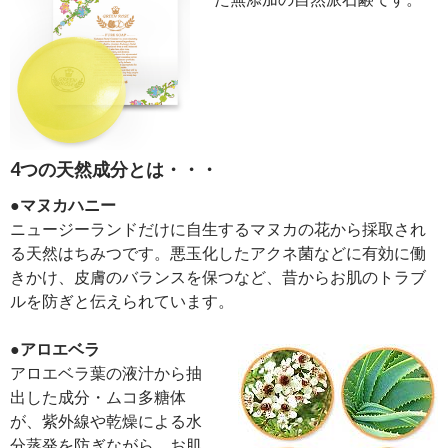
4つの天然成分とは・・・
●マヌカハニー
ニュージーランドだけに自生するマヌカの花から採取され
る天然はちみつです。悪玉化したアクネ菌などに有効に働
きかけ、皮膚のバランスを保つなど、昔からお肌のトラブ
ルを防ぎと伝えられています。
●アロエベラ
アロエベラ葉の液汁から抽
出した成分・ムコ多糖体
が、紫外線や乾燥による水
分蒸発を防ぎながら、お肌