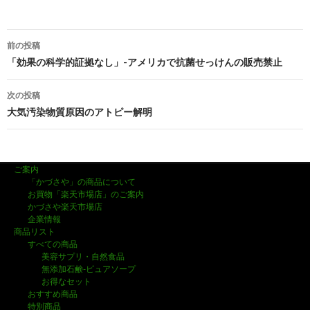
前の投稿
投
「効果の科学的証拠なし」-アメリカで抗菌せっけんの販売禁止
稿
次の投稿
ナ
大気汚染物質原因のアトピー解明
ビ
ゲ
ご案内
ー
「かづさや」の商品について
お買物「楽天市場店」のご案内
シ
かづさや楽天市場店
企業情報
ョ
商品リスト
すべての商品
ン
美容サプリ・自然食品
無添加石鹸-ピュアソープ
お得なセット
おすすめ商品
特別商品