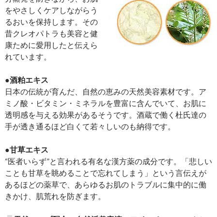
をやさしくケアしながらう
るおいを保持します。その
昔クレオパトラも美容と健
康ために愛用したと伝えら
れています。
●酒粕エキス
日本の伝統が育んだ、自然の恵みの天然美容素材です。ア
ミノ酸・ビタミン・ミネラルを豊富に含んでいて、お肌に
透明感を与える効果があるそうです。酒蔵で働く杜氏達の
手が透き通るほど白くて若々しいのも納得です。
●甘草エキス
“医者いらず”と言われる有名な漢方薬の成分です。「悲しい
ことも甘草を眺めることで忘れてしまう」という言伝えが
あるほどの薬草で、あらゆるお肌のトラブルに集中的に働
きかけ、肌荒れを防ぎます。