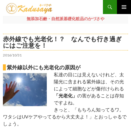
検
索
メインメ
無添加石鹸・自然派基礎化粧品のかづさや
ニュー
コ
ン
赤外線でも光老化！？ なんでも行き過ぎ
テ
にはご注意を！
ン
ツ
2016/10/31
へ
ス
紫外線以外にも光老化の原因が
キ
私達の目には見えないけれど、太
ッ
陽光に含まれる紫外線は、その光
プ
によって細胞などが傷付けられる
「光老化」
の害があることは存知
ですよね。
きっと、「もちろん知ってるワ。
ワタシはUVケアやってるから大丈夫よ！」とおっしゃるで
しょう。