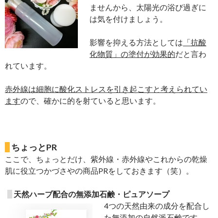
ませんから、太陽光の浴び過ぎに
は気を付けましょう。
影響を抑える方法としては
「抗酸
化物質」の塗付が効果的
だと言わ
れています。
赤外線は細胞に酸化ストレスを引き起こすと考えられてい
ます
ので、確かに的を射ていると思います。
ちょっとPR
ここで、ちょっとだけ、紫外線・赤外線やこれからの乾燥
肌に役立つかづさやの商品PRをしておきます（笑）。
天然ハーブ配合の無添加石鹸・ピュアソープ
4つの天然由来の成分を配合し
た無添加の自然派石鹸です。