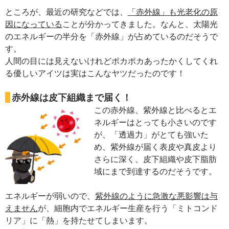
ところが、最近の研究などでは、
「赤外線」も光老化の原
因になっている
ことが分かってきました。なんと、太陽光
のエネルギーの半分を「赤外線」が占めているのだそうで
す。
人間の目には見えないけれどポカポカあったかくしてくれ
る優しいアイツは実はこんなヤツだったのです！
赤外線は皮下組織まで届く！
この赤外線、紫外線と比べるとエ
ネルギーはとっても小さいのです
が、「透過力」がとても強いた
め、紫外線が届く表皮や真皮より
さらに深く、皮下組織や皮下脂肪
域にまで到達するのだそうです。
エネルギーが弱いので、
紫外線のように急激な悪影響は与
えません
が、細胞内でエネルギー生産を行う「ミトコンド
リア」に「熱」を持たせてしまいます。