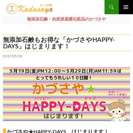
検
索
メインメ
無添加石鹸・自然派基礎化粧品のかづさや
ニュー
コ
ン
無添加石鹸もお得な「かづさやHAPPY-
テ
DAYS」はじまります！
ン
ツ
2017/05/18
へ
ス
キ
ッ
プ
かづさや★HAPPY-DAYS はじまります！