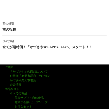
前の投稿
投
前の投稿
稿
次の投稿
ナ
全てが超特価！「かづさや★HAPPY-DAYS」スタート！！
ビ
ゲ
ご案内
ー
「かづさや」の商品について
お買物「楽天市場店」のご案内
シ
かづさや楽天市場店
企業情報
ョ
商品リスト
すべての商品
ン
美容サプリ・自然食品
無添加石鹸-ピュアソープ
お得なセット