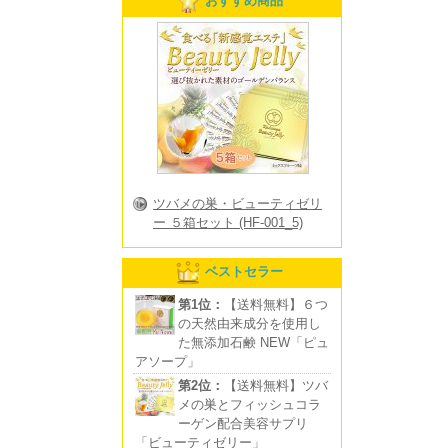
おすすめ商品
ツバメの巣・ビューティゼリ
ー ５箱セット (HF-001_5)
ベストセラー
第1位：
【送料無料】６つ
の天然由来成分を使用し
た無添加石鹸 NEW「ピュ
アソープ」
第2位：
【送料無料】ツバ
メの巣とフィッシュコラ
ーゲン配合美容サプリ
「ビューティゼリー」