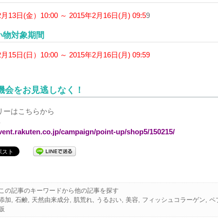
2月13日(金）10:00 ～ 2015年2月16日(月) 09:5
9
い物対象期間
2月15日(日）10:00 ～ 2015年2月16日(月) 09:59
機会をお見逃しなく！
リーはこちらから
↓
event.rakuten.co.jp/campaign/point-up/shop5/150215/
この記事のキーワードから他の記事を探す
添加
,
石鹸
,
天然由来成分
,
肌荒れ
,
うるおい
,
美容
,
フィッシュコラーゲン
,
ペ
販