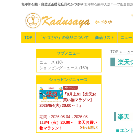
無添加石鹸・自然派基礎化粧品のかづさや
無添加石鹸や天然ハーブ配合自
TOP
「かづさや」の商品について
商品リスト
ニュー
TOP » ニ
サブメニュー
楽天
ニュース
(10)
ショッピングニュース
(169)
ショッピングニュース
『8月上旬【楽天お
買い物マラソン】
2026/8/4(火) 20:00～！』
楽天
期間：2026-08-04～2026-08-
11
8/4（火）20:00～ 楽天お買い
物マラソン！
エン