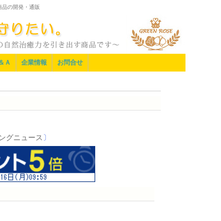
商品の開発・通販
＆Ａ
企業情報
お問合せ
ングニュース
〕
！