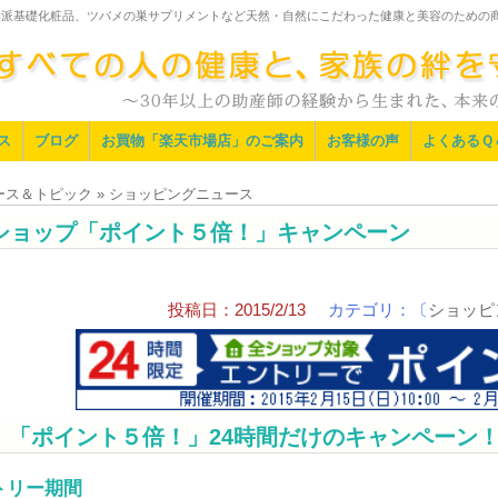
然派基礎化粧品、ツバメの巣サプリメントなど天然・自然にこだわった健康と美容のための
ス
ブログ
お買物「楽天市場店」のご案内
お客様の声
よくあるＱ
ュース＆トピック » ショッピングニュース
ショップ「ポイント５倍！」キャンペーン
投稿日：2015/2/13
カテゴリ：〔
ショッピ
 「ポイント５倍！」24時間だけのキャンペーン
トリー期間