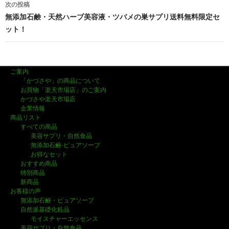
稿
次の投稿
ナ
無添加石鹸・天然ハーブ美容液・ツバメの巣サプリ送料無料限定セ
ット！
ビ
ゲ
ー
ご案内
「かづさや」の商品について
シ
お買物「楽天市場店」のご案内
かづさや楽天市場店
ョ
企業情報
商品リスト
ン
すべての商品
美容サプリ・自然食品
無添加石鹸-ピュアソープ
お得なセット
おすすめ商品
特別商品
新商品
お客様の声
無添加石鹸・ピュアソープ
自然派基礎化粧品
モイスチャーエッセンス
美容サプリ・自然食品