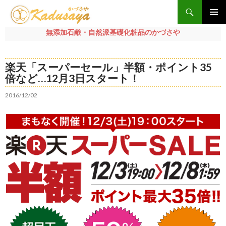
検
索
メインメ
無添加石鹸・自然派基礎化粧品のかづさや
ニュー
コ
ン
楽天「スーパーセール」半額・ポイント35
テ
倍など…12月3日スタート！
ン
ツ
2016/12/02
へ
ス
キ
ッ
プ