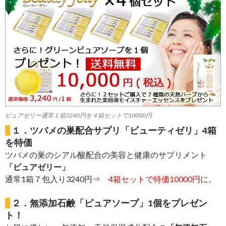
ピュアゼリー通常１箱3240円を４箱セットで10000円
１．ツバメの巣配合サプリ「ビューティゼリ」4箱
を特価
ツバメの巣のシアル酸配合の美容と健康のサプリメント
「ピュアゼリー」
通常1箱７包入り3240円⇒
4箱セットで特価10000円
に。
２．無添加石鹸「ピュアソープ」1個をプレゼン
ト！