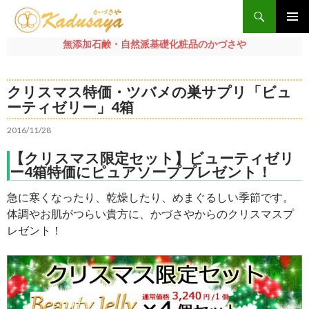
検
索
メインメ
無添加石鹸・自然派基礎化粧品のかづさや
ニュー
コ
ン
クリスマス特価・ツバメの巣サプリ「ビュ
テ
ーティゼリー」4箱
ン
ツ
2016/11/28
へ
ス
【クリスマス限定セット】ビューティゼリ
ー4箱特価にピュアソーププレゼント！
キ
ッ
急に寒くなったり、乾燥したり、めまぐるしい季節です。
プ
体調やお肌がつらい貴方に、かづさやからのクリスマスプ
レゼント！