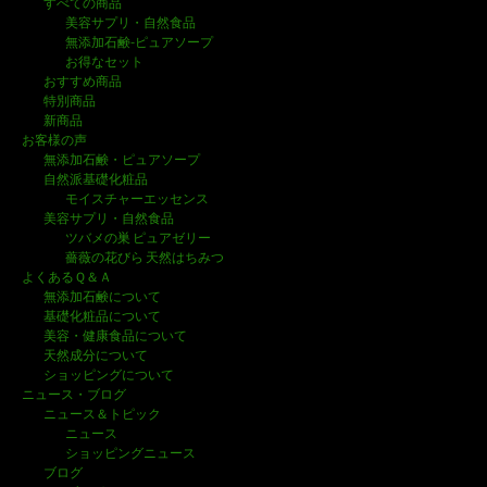
ン
すべての商品
美容サプリ・自然食品
無添加石鹸-ピュアソープ
お得なセット
おすすめ商品
特別商品
新商品
お客様の声
無添加石鹸・ピュアソープ
自然派基礎化粧品
モイスチャーエッセンス
美容サプリ・自然食品
ツバメの巣 ピュアゼリー
薔薇の花びら 天然はちみつ
よくあるＱ＆Ａ
無添加石鹸について
基礎化粧品について
美容・健康食品について
天然成分について
ショッピングについて
ニュース・ブログ
ニュース＆トピック
ニュース
ショッピングニュース
ブログ