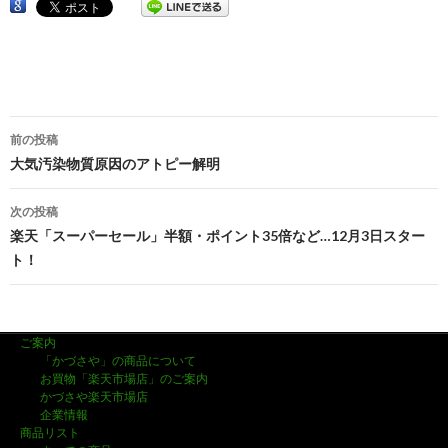
前の投稿
投
大気汚染物質原因のアトピー解明
稿
次の投稿
ナ
楽天「スーパーセール」半額・ポイント35倍など…12月3日スター
ト！
ビ
ゲ
ー
ご案内
「かづさや」の商品について
シ
お買物「楽天市場店」のご案内
かづさや楽天市場店
ョ
企業情報
商品リスト