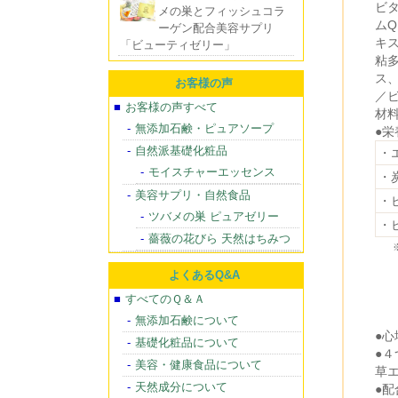
ビ
メの巣とフィッシュコラ
ム
ーゲン配合美容サプリ
キ
「ビューティゼリー」
粘
ス
お客様の声
／ビ
お客様の声すべて
材
無添加石鹸・ピュアソープ
●栄
自然派基礎化粧品
・
モイスチャーエッセンス
・
美容サプリ・自然食品
・
ツバメの巣 ピュアゼリー
・
薔薇の花びら 天然はちみつ
よくあるQ&A
すべてのＱ＆Ａ
無添加石鹸について
●
基礎化粧品について
●
美容・健康食品について
草エ
天然成分について
●配