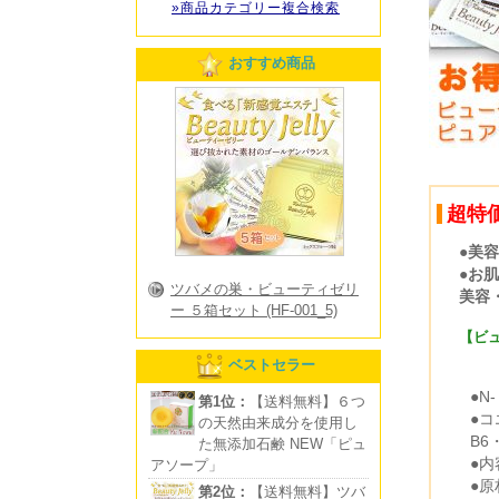
»商品カテゴリー複合検索
おすすめ商品
超特
●美
●お
ツバメの巣・ビューティゼリ
美容
ー ５箱セット (HF-001_5)
【ビ
ベストセラー
●N
第1位：
【送料無料】６つ
●コ
の天然由来成分を使用し
B6
た無添加石鹸 NEW「ピュ
●内
アソープ」
●原
第2位：
【送料無料】ツバ