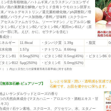
タミンE含有植物油／ハトムギ末／エラスチン／コエンザイ
Q10／燕の巣酵素分解物／セラミド含有トウモロコシ胚芽エ
ス末／マルトデキストリン／還元澱粉糖化物／ph調整剤／増
多糖類／パラチノース加熱物／香料／甘味料（スクラロー
、アセスルファムカリウム、ソーーマチン）／ヒアルロン酸
タミンB1／ビタミンB2／ビタミンB6／尾田mンB12／（原
料の一部に乳、えび、かに、ゼラチンを含む）
養成分：
エネルギー
11.8kcal
・タンパク質
1.39g
・脂質
0
炭水化物
1.57g
・ナトリウム
8.66mg
ビタミンB1
0.5mg(50%)
・ビタミンB2
0.5mg(45%)
・ビタミンB6
0
ビタミンB12
5μg(250%)
・ビタミンE
5.0mg(62%)
※（ ）内は１日当たりの栄養素等表示基準値に対する割合
しっとり保湿・潤い・透明感を実感で
【無添加石鹸-ピュアソープ】
石鹸です。お肌を健やかに保ちます。
心地よいサンダルウッドとローズの香り
４つの天然由来成分 (マヌカハニー・アロエベラ・酒粕エキス・甘
キス)
合成分 / 石ケン素地、スクロース、グリセリン、水、エタノー