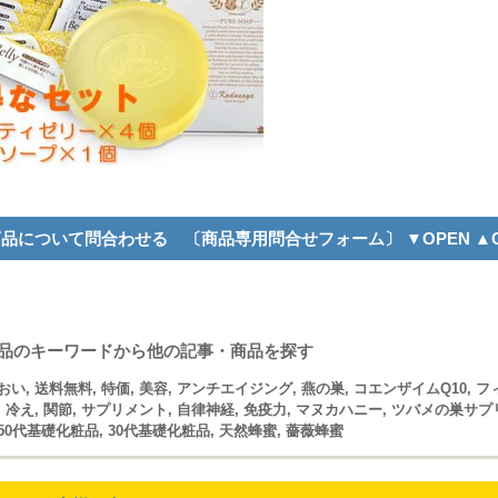
商品について問合わせる 〔商品専用問合せフォーム〕 ▼OPEN ▲C
品のキーワードから他の記事・商品を探す
おい
,
送料無料
,
特価
,
美容
,
アンチエイジング
,
燕の巣
,
コエンザイムQ10
,
フ
,
冷え
,
関節
,
サプリメント
,
自律神経
,
免疫力
,
マヌカハニー
,
ツバメの巣サプ
50代基礎化粧品
,
30代基礎化粧品
,
天然蜂蜜
,
薔薇蜂蜜