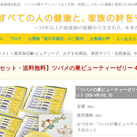
然派基礎化粧品、ツバメの巣サプリメントなど天然・自然にこだわった健康と美容のための
ス
ブログ
お買物「楽天市場店」のご案内
お客様の声
よくあるＱ
商品リスト » 無添加石鹸-ピュアソープ、おすすめ商品、美容サプリ・自然食品
セット・送料無料】ツバメの巣ビューティーゼリー４
「ツバメの巣ビューティーゼリ
ット (SS-VR-02_5)
定価
（税込）
販売価格
（税込）
かづさや-「ツバメの巣ビューテ
５点セット