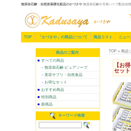
無添加石鹸・自然派基礎化粧品のかづさや
無添加石鹸や天然ハーブ配合自
TOP
「かづさや」の商品について
商品リスト
ニュー
TOP » 
商品のご案内
すべての商品
【お得
無添加石鹸-ピュアソープ
セット
美容サプリ・自然食品
お得なセット
おすすめ商品
特別商品
新商品
キーワード検索