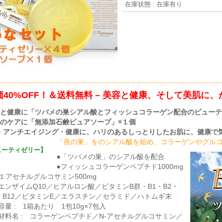
在庫状態 : 在庫有り
価40%OFF！＆送料無料 – 美容と健康、そして美肌に
容と健康に「ツバメの巣シアル酸とフィッシュコラーゲン配合のビューテ
肌のケアに「無添加石鹸ピュアソープ」×１個
・アンチエイジング・健康に、ハリのあるしっとりしたお肌に、健康で
「燕の巣」をのシアル酸を始め、コラーゲンやグル
ューティゼリー】
●「ツバメの巣」のシアル酸を配合
●フィッシュコラーゲンペプチド1000mg
-１アセチルグルコサミン500mg
エンザイムQ10／ヒアルロン酸／ビタミンB群・B1・B2・
・B12／ビタミンE／エラスチン／セラミド／ハトムギ末
容量 : 1箱あたり 1包10g×7包入
材料名 : コラーゲンペプチド／N-アセチルグルコサミン／