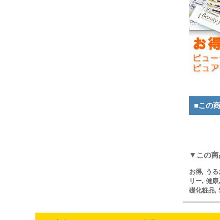
■この
▼この商
お得
,
うる
リー
,
健康
礎化粧品
,