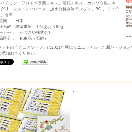
、ハチミツ、アロエベラ葉エキス、酒粕エキス、カンゾウ根エキ
、グリコシルトレハロース、加水分解水添デンプン、BG 、フィチ
酸、香料
生産国： 日本
練石鹸 標準重量 : １個あたり80g
メーカー： かづさや株式会社
商品区分： 化粧品（石鹸）
セットの「ピュアソープ」は2021年秋にリニューアルした新バージョ
ご承知おきください。
-