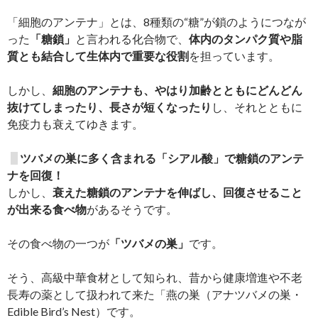
「細胞のアンテナ」とは、8種類の“糖”が鎖のようにつなが
った
「糖鎖」
と言われる化合物で、
体内のタンパク質や脂
質とも結合して生体内で重要な役割
を担っています。
しかし、
細胞のアンテナも、やはり加齢とともにどんどん
抜けてしまったり、長さが短くなったり
し、それとともに
免疫力も衰えてゆきます。
ツバメの巣に多く含まれる「シアル酸」で糖鎖のアンテ
ナを回復！
しかし、
衰えた糖鎖のアンテナを伸ばし、回復させること
が出来る食べ物
があるそうです。
その食べ物の一つが
「ツバメの巣」
です。
そう、高級中華食材として知られ、昔から健康増進や不老
長寿の薬として扱われて来た「燕の巣（アナツバメの巣・
Edible Bird’s Nest）です。