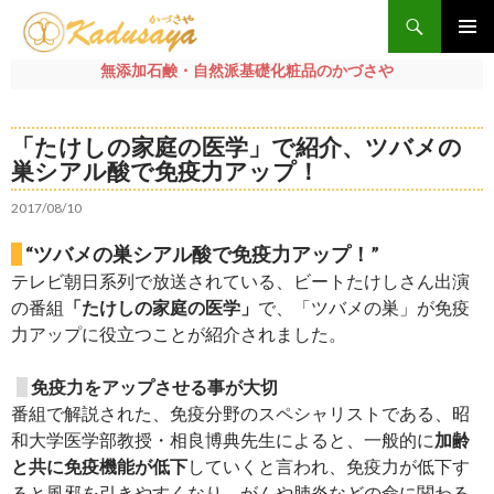
検
索
メインメ
無添加石鹸・自然派基礎化粧品のかづさや
ニュー
コ
ン
「たけしの家庭の医学」で紹介、ツバメの
テ
巣シアル酸で免疫力アップ！
ン
ツ
2017/08/10
へ
ス
“ツバメの巣シアル酸で免疫力アップ！”
キ
テレビ朝日系列で放送されている、ビートたけしさん出演
ッ
の番組
「たけしの家庭の医学」
で、「ツバメの巣」が免疫
プ
力アップに役立つことが紹介されました。
免疫力をアップさせる事が大切
番組で解説された、免疫分野のスペシャリストである、昭
和大学医学部教授・相良博典先生によると、一般的に
加齢
と共に免疫機能が低下
していくと言われ、免疫力が低下す
ると風邪を引きやすくなり、がんや肺炎などの命に関わる