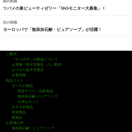
前の投稿
投
ツバメの巣ビューティゼリー「SNSモニター大募集」！
稿
次の投稿
ナ
ヨーロッパで「無添加石鹸・ピュアソープ」が活躍！
ビ
ゲ
ご案内
ー
「かづさや」の商品について
お買物「楽天市場店」のご案内
シ
かづさや楽天市場店
企業情報
ョ
商品リスト
すべての商品
ン
美容サプリ・自然食品
無添加石鹸-ピュアソープ
お得なセット
おすすめ商品
特別商品
新商品
お客様の声
無添加石鹸・ピュアソープ