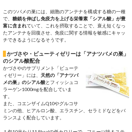
このツバメの巣には、細胞のアンテナを構成する糖の一種
で、
糖鎖を伸ばし免疫力を上げる栄養素「シアル酸」が豊
富に含まれ
ていて、これを摂取することで、衰え短くなっ
たアンテナを回復させ、免疫に関する情報を敏感にキャッ
チできるようになるそうです。
かづさや・ビューティゼリーは「アナツバメの巣」
のシアル酸配合
かづさやのサプリメント「ビューテ
ィゼリー」には、
天然の「アナツバ
メの巣」のシアル酸
とフィッシュコ
ラーゲン1000mgを配合していま
す。
また、コエンザイムQ10やグルコサ
ミンの他、ヒアルロン酸、エラスチン、セラミドなどをバ
ランスよく配合しています。
１包10当たり11.8kcalの低カロリーで、フルーツ味＆ステ