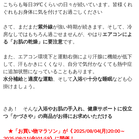
こちらも毎日39℃くらいの日々が続いています。皆様くれ
ぐれもお身体に気を付けてお過ごしください
さて、まだまだ
紫外線
が強い時期が続きます。そして、冷
房なしではもちろん過ごせませんが、やはり
エアコンによ
る「お肌の乾燥」に要注意
です。
また、エアコン環境下と運動右側により汗腺に機能が低下
して、汗もかきにくくなり、自分で気付かなくても熱中症
に追加状態になっていることもあります。
水分補給
と
適度な運動
、そして
入浴
や
十分な睡眠
なども心
掛けましょう。
さあ！ そんな
入浴やお肌の手入れ、健康サポートに役立
つ「かづさや」の商品がお得にお求めいただける
★「お買い物マラソン」が《 2025/08/04(月)20:00～
2025/08/11(金)01:59
》に開催！