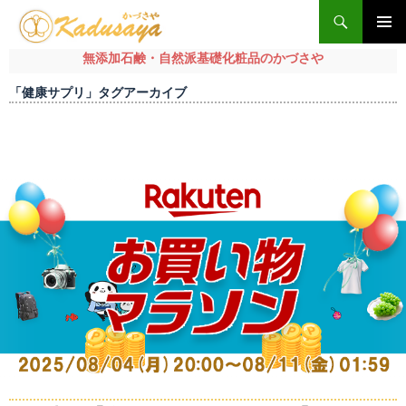
検
索
メインメ
無添加石鹸・自然派基礎化粧品のかづさや
ニュー
コ
「健康サプリ」タグアーカイブ
ン
テ
ン
ツ
へ
ス
キ
ッ
プ