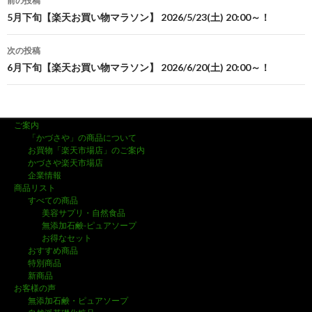
前の投稿
投
5月下旬【楽天お買い物マラソン】 2026/5/23(土) 20:00～！
稿
次の投稿
ナ
6月下旬【楽天お買い物マラソン】 2026/6/20(土) 20:00～！
ビ
ゲ
ご案内
ー
「かづさや」の商品について
お買物「楽天市場店」のご案内
シ
かづさや楽天市場店
企業情報
ョ
商品リスト
すべての商品
ン
美容サプリ・自然食品
無添加石鹸-ピュアソープ
お得なセット
おすすめ商品
特別商品
新商品
お客様の声
無添加石鹸・ピュアソープ