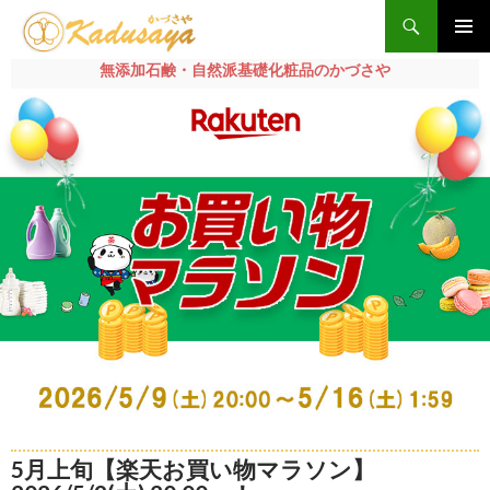
検
索
メインメ
無添加石鹸・自然派基礎化粧品のかづさや
ニュー
コ
ン
テ
ン
ツ
へ
ス
キ
ッ
プ
5月上旬【楽天お買い物マラソン】