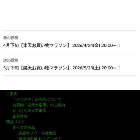
前の投稿
投
4月下旬【楽天お買い物マラソン】 2026/4/24(金) 20:00～！
稿
次の投稿
ナ
5月下旬【楽天お買い物マラソン】 2026/5/23(土) 20:00～！
ビ
ゲ
ご案内
ー
「かづさや」の商品について
お買物「楽天市場店」のご案内
シ
かづさや楽天市場店
企業情報
ョ
商品リスト
すべての商品
ン
美容サプリ・自然食品
無添加石鹸-ピュアソープ