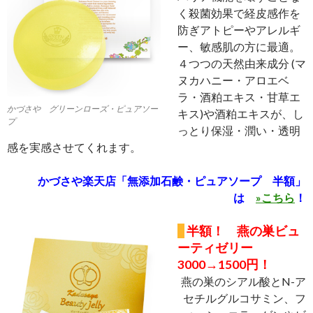
く殺菌効果で経皮感作を
防ぎアトピーやアレルギ
ー、敏感肌の方に最適。
４つつの天然由来成分 (マ
ヌカハニー・アロエベ
ラ・酒粕エキス・甘草エ
かづさや グリーンローズ・ピュアソー
キス)や酒粕エキスが、し
プ
っとり保湿・潤い・透明
感を実感させてくれます。
かづさや楽天店「無添加石鹸・ピュアソープ 半額」
は
»こちら
！
半額！ 燕の巣ビュ
ーティゼリー
3000→1500円！
燕の巣のシアル酸とN-ア
セチルグルコサミン、フ