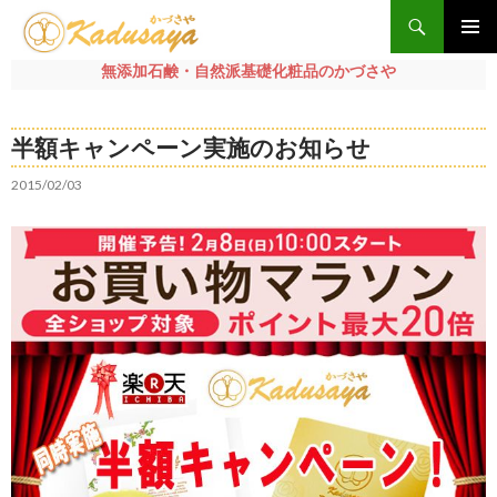
検
索
メインメ
無添加石鹸・自然派基礎化粧品のかづさや
ニュー
コ
ン
半額キャンペーン実施のお知らせ
テ
ン
2015/02/03
ツ
へ
ス
キ
ッ
プ