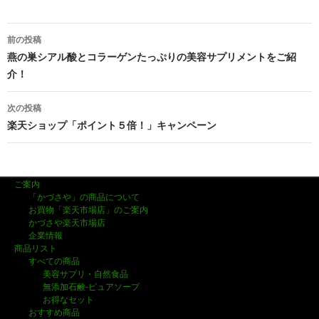
前の投稿
投
燕の巣シアル酸とコラーゲンたっぷりの美容サプリメントをご紹
介！
稿
ナ
次の投稿
楽天ショップ「ポイント５倍！」キャンペーン
ビ
ゲ
ー
ご案内
「かづさや」の商品について
シ
お買物「楽天市場店」のご案内
かづさや楽天市場店
ョ
企業情報
商品リスト
ン
すべての商品
美容サプリ・自然食品
無添加石鹸-ピュアソープ
お得なセット
おすすめ商品